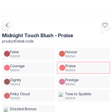
Midnight Touch Blush - Praise
productDetail.code
Fame
Honour
1002139
1002140
Courage
Praise
1002141
1002142
Dignity
Prestige
1002144
1002143
Pinky Cloud
Time to Sparkle
1001537
1001535
Drizzled Bronze