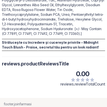
Polyglyceryl-3 Diisostearate, Talc, Aluminum Hydroxide, Caprylyl
Glycol, Limnanthes Alba Seed Oil, Ethylhexylglycerin, Disodium
EDTA, Rosa Rugosa Flower Water, Tin Oxide,
Triethoxycaprylylsilane, Sodium PCA, Urea, Pentaerythrityl tetra-
di-t-butyl hydroxyhydrocinnamate, Trehalose, Hexylene Glycol,
1,2-Hexanediol, Polyquaternium-51, Triacetin,
Hydroxyacetophenone, Sodium Hyaluronate. [+/- May Contain:
(CI 77891, CI 77491, CI 77492, CI 77499, CI 73360).]
Strălucește cu încredere și cucerește privirile – Midnight
Touch Blush - Praise, secretul tău pentru un look radiant!
reviews.productReviewsTitle
0.00
reviews.reviewTotalCount
footer.joinfarmasi