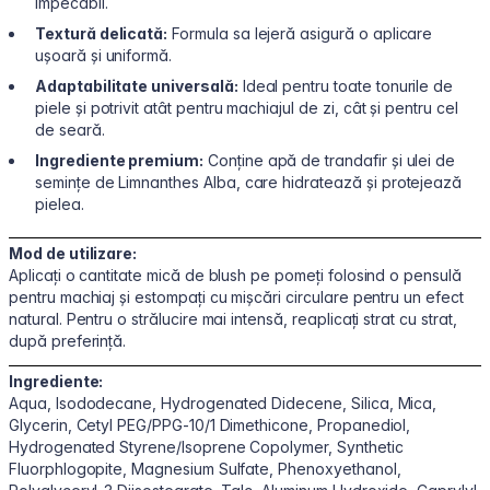
impecabil.
Textură delicată:
Formula sa lejeră asigură o aplicare
ușoară și uniformă.
Adaptabilitate universală:
Ideal pentru toate tonurile de
piele și potrivit atât pentru machiajul de zi, cât și pentru cel
de seară.
Ingrediente premium:
Conține apă de trandafir și ulei de
semințe de Limnanthes Alba, care hidratează și protejează
pielea.
Mod de utilizare:
Aplicați o cantitate mică de blush pe pomeți folosind o pensulă
pentru machiaj și estompați cu mișcări circulare pentru un efect
natural. Pentru o strălucire mai intensă, reaplicați strat cu strat,
după preferință.
Ingrediente:
Aqua, Isododecane, Hydrogenated Didecene, Silica, Mica,
Glycerin, Cetyl PEG/PPG-10/1 Dimethicone, Propanediol,
Hydrogenated Styrene/Isoprene Copolymer, Synthetic
Fluorphlogopite, Magnesium Sulfate, Phenoxyethanol,