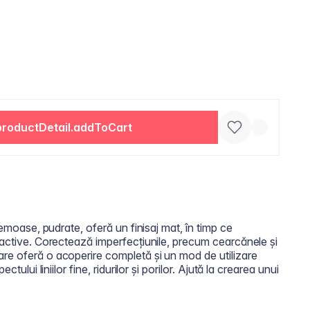
productDetail.addToCart
remoase, pudrate, oferă un finisaj mat, în timp ce
 active. Corectează imperfecțiunile, precum cearcănele și
re oferă o acoperire completă și un mod de utilizare
ctului liniilor fine, ridurilor și porilor. Ajută la crearea unui