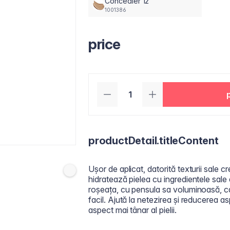
Concealer 12
1001386
price
productDetail.titleContent
Ușor de aplicat, datorită texturii sale c
hidratează pielea cu ingredientele sale
roșeața, cu pensula sa voluminoasă, ca
facil. Ajută la netezirea și reducerea aspe
aspect mai tânar al pielii.