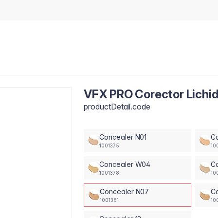
VFX PRO Corector Lichid
productDetail.code
Concealer N01
C
1001375
10
Concealer W04
C
1001378
10
Concealer N07
C
1001381
10