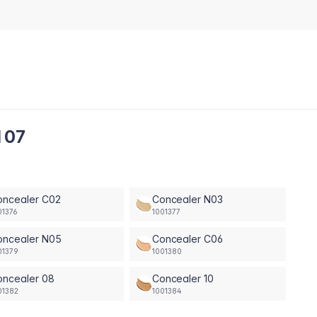
 07
oncealer C02
Concealer N03
01376
1001377
oncealer N05
Concealer C06
01379
1001380
oncealer 08
Concealer 10
01382
1001384