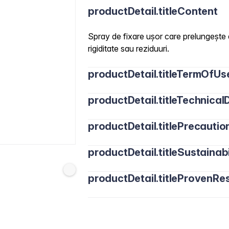
productDetail.titleContent
Spray de fixare ușor care prelungește d
rigiditate sau reziduuri.
productDetail.titleTermOfUs
productDetail.titleTechnicalD
productDetail.titlePrecautio
productDetail.titleSustainabi
productDetail.titleProvenRes