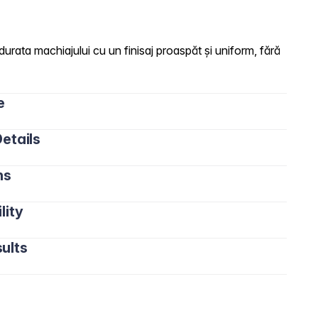
urata machiajului cu un finisaj proaspăt și uniform, fără
e
etails
ns
lity
ults