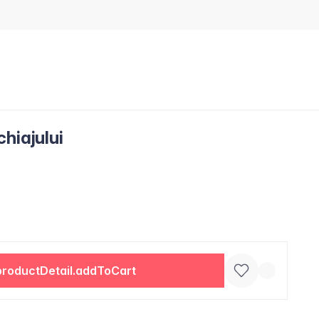
hiajului
productDetail.addToCart