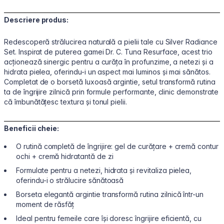
Descriere produs:
Redescoperă strălucirea naturală a pielii tale cu Silver Radiance
Set. Inspirat de puterea gamei Dr. C. Tuna Resurface, acest trio
acționează sinergic pentru a curăța în profunzime, a netezi și a
hidrata pielea, oferindu-i un aspect mai luminos și mai sănătos.
Completat de o borsetă luxoasă argintie, setul transformă rutina
ta de îngrijire zilnică prin formule performante, clinic demonstrate
că îmbunătățesc textura și tonul pielii.
Beneficii cheie:
O rutină completă de îngrijire: gel de curățare + cremă contur
ochi + cremă hidratantă de zi
Formulate pentru a netezi, hidrata și revitaliza pielea,
oferindu-i o strălucire sănătoasă
Borseta elegantă argintie transformă rutina zilnică într-un
moment de răsfăț
Ideal pentru femeile care își doresc îngrijire eficientă, cu