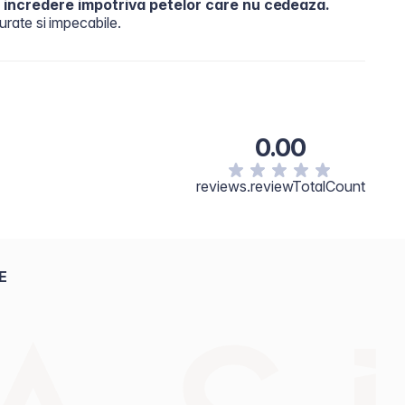
incredere impotriva petelor care nu cedeaza.
curate si impecabile.
0.00
reviews.reviewTotalCount
E