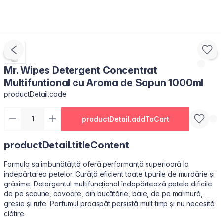
Mr. Wipes Detergent Concentrat
Multifuntional cu Aroma de Sapun 1000ml
productDetail.code
productDetail.addToCart
productDetail.titleContent
Formula sa îmbunătățită oferă performanță superioară la
îndepărtarea petelor. Curăță eficient toate tipurile de murdărie și
grăsime. Detergentul multifuncțional îndepărtează petele dificile
de pe scaune, covoare, din bucătărie, baie, de pe marmură,
gresie și rufe. Parfumul proaspăt persistă mult timp și nu necesită
clătire.