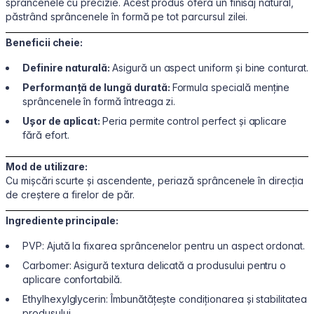
sprâncenele cu precizie. Acest produs oferă un finisaj natural,
păstrând sprâncenele în formă pe tot parcursul zilei.
Beneficii cheie:
Definire naturală:
Asigură un aspect uniform și bine conturat.
Performanță de lungă durată:
Formula specială menține
sprâncenele în formă întreaga zi.
Ușor de aplicat:
Peria permite control perfect și aplicare
fără efort.
Mod de utilizare:
Cu mișcări scurte și ascendente, periază sprâncenele în direcția
de creștere a firelor de păr.
Ingrediente principale:
PVP: Ajută la fixarea sprâncenelor pentru un aspect ordonat.
Carbomer: Asigură textura delicată a produsului pentru o
aplicare confortabilă.
Ethylhexylglycerin: Îmbunătățește condiționarea și stabilitatea
produsului.