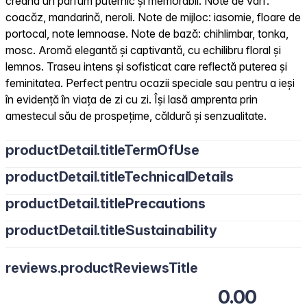
creând un parfum puternic și memorabil. Note de vârf:
coacăz, mandarină, neroli. Note de mijloc: iasomie, floare de
portocal, note lemnoase. Note de bază: chihlimbar, tonka,
mosc. Aromă elegantă și captivantă, cu echilibru floral și
lemnos. Traseu intens și sofisticat care reflectă puterea și
feminitatea. Perfect pentru ocazii speciale sau pentru a ieși
în evidență în viața de zi cu zi. Își lasă amprenta prin
amestecul său de prospețime, căldură și senzualitate.
productDetail.titleTermOfUse
productDetail.titleTechnicalDetails
productDetail.titlePrecautions
productDetail.titleSustainability
reviews.productReviewsTitle
0.00