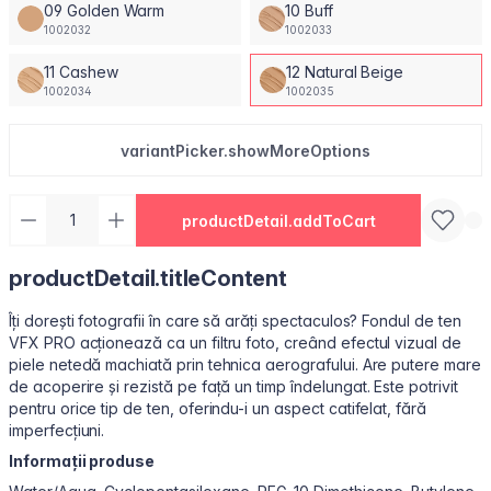
09 Golden Warm
10 Buff
1002032
1002033
11 Cashew
12 Natural Beige
1002034
1002035
variantPicker.showMoreOptions
productDetail.addToCart
productDetail.titleContent
Îți dorești fotografii în care să arăți spectaculos? Fondul de ten
VFX PRO acționează ca un filtru foto, creând efectul vizual de
piele netedă machiată prin tehnica aerografului. Are putere mare
de acoperire și rezistă pe față un timp îndelungat. Este potrivit
pentru orice tip de ten, oferindu-i un aspect catifelat, fără
imperfecțiuni.
Informații produse