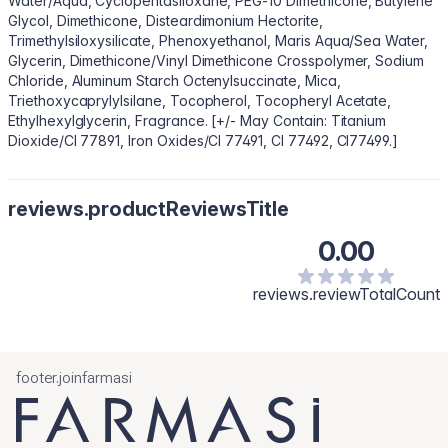
Water/Aqua, Cyclopentasiloxane, PEG-10 Dimethicone, Butylene
Glycol, Dimethicone, Disteardimonium Hectorite,
Trimethylsiloxysilicate, Phenoxyethanol, Maris Aqua/Sea Water,
Glycerin, Dimethicone/Vinyl Dimethicone Crosspolymer, Sodium
Chloride, Aluminum Starch Octenylsuccinate, Mica,
Triethoxycaprylylsilane, Tocopherol, Tocopheryl Acetate,
Ethylhexylglycerin, Fragrance. [+/- May Contain: Titanium
Dioxide/CI 77891, Iron Oxides/CI 77491, CI 77492, CI77499.]
reviews.productReviewsTitle
0.00
reviews.reviewTotalCount
footer.joinfarmasi