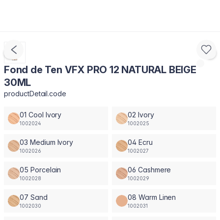
Fond de Ten VFX PRO 12 NATURAL BEIGE
30ML
productDetail.code
01 Cool Ivory
02 Ivory
1002024
1002025
03 Medium Ivory
04 Ecru
1002026
1002027
05 Porcelain
06 Cashmere
1002028
1002029
07 Sand
08 Warm Linen
1002030
1002031