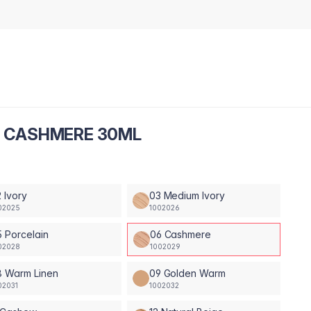
06 CASHMERE 30ML
 Ivory
03 Medium Ivory
02025
1002026
 Porcelain
06 Cashmere
02028
1002029
8 Warm Linen
09 Golden Warm
02031
1002032