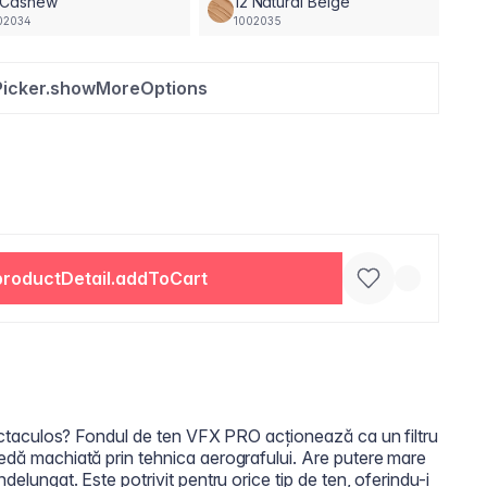
1 Cashew
12 Natural Beige
02034
1002035
Picker.showMoreOptions
productDetail.addToCart
 spectaculos? Fondul de ten VFX PRO acționează ca un filtru
tedă machiată prin tehnica aerografului. Are putere mare
ndelungat. Este potrivit pentru orice tip de ten, oferindu-i