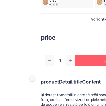
10 Buff
1
1002033
10
variant
price
productDetail.titleContent
Îți dorești fotografii în care să arăți
foto, creând efectul vizual de piele ne
de acoperire și rezistă pe față un timp î