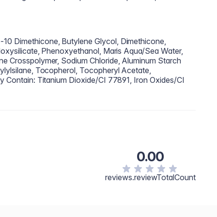
10 Dimethicone, Butylene Glycol, Dimethicone,
iloxysilicate, Phenoxyethanol, Maris Aqua/Sea Water,
one Crosspolymer, Sodium Chloride, Aluminum Starch
ylylsilane, Tocopherol, Tocopheryl Acetate,
ay Contain: Titanium Dioxide/CI 77891, Iron Oxides/CI
0.00
reviews.reviewTotalCount