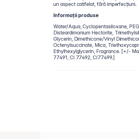
un aspect catifelat, fără imperfecțiuni.
Informații produse
Water/Aqua, Cyclopentasiloxane, PEG-
Disteardimonium Hectorite, Trimethyls
Glycerin, Dimethicone/Vinyl Dimethic
Octenylsuccinate, Mica, Triethoxycapr
Ethylhexylglycerin, Fragrance. [+/- M
77491, CI 77492, CI77499.]