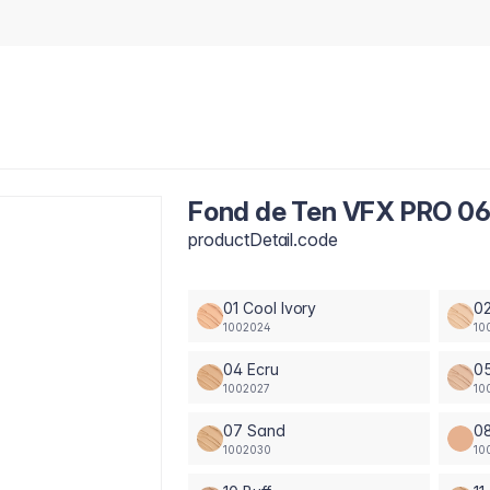
Fond de Ten VFX PRO 
productDetail.code
01 Cool Ivory
02
1002024
10
04 Ecru
05
1002027
10
07 Sand
0
1002030
10