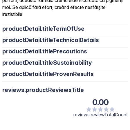
parfum, această formulă cremă este încărcată cu pigmenți
moi. Se aplică fără efort, creând efecte nesfârșite
irezistibile.
productDetail.titleTermOfUse
productDetail.titleTechnicalDetails
productDetail.titlePrecautions
productDetail.titleSustainability
productDetail.titleProvenResults
reviews.productReviewsTitle
0.00
reviews.reviewTotalCount