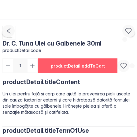
Dr. C. Tuna Ulei cu Galbenele 30ml
productDetail.code
productDetail.addToCart
productDetail.titleContent
Un ulei pentru față și corp care ajută la prevenirea pielii uscate
din cauza factorilor externi și care hidratează datorită formulei
sale îmbogățite cu gălbenele. Hrănește pielea și oferă o
senzație mătăsoasă și catifelată.
productDetail.titleTermOfUse