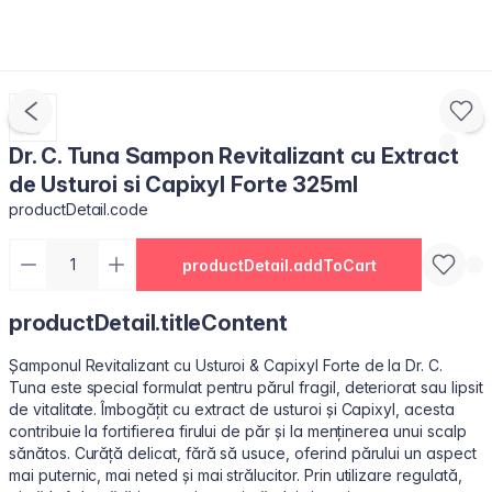
Dr. C. Tuna Sampon Revitalizant cu Extract
de Usturoi si Capixyl Forte 325ml
productDetail.code
productDetail.addToCart
productDetail.titleContent
Șamponul Revitalizant cu Usturoi & Capixyl Forte de la Dr. C.
Tuna este special formulat pentru părul fragil, deteriorat sau lipsit
de vitalitate. Îmbogățit cu extract de usturoi și Capixyl, acesta
contribuie la fortifierea firului de păr și la menținerea unui scalp
sănătos. Curăță delicat, fără să usuce, oferind părului un aspect
mai puternic, mai neted și mai strălucitor. Prin utilizare regulată,