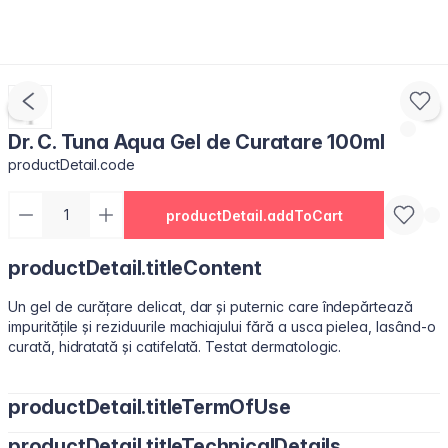
Dr. C. Tuna Aqua Gel de Curatare 100ml
productDetail.code
productDetail.addToCart
productDetail.titleContent
Un gel de curățare delicat, dar și puternic care îndepărtează
impuritățile și reziduurile machiajului fără a usca pielea, lasând-o
curată, hidratată și catifelată. Testat dermatologic.
productDetail.titleTermOfUse
productDetail.titleTechnicalDetails
A se folosi zilnic, dimineața și seara. Aplică gelul în podul palmei.