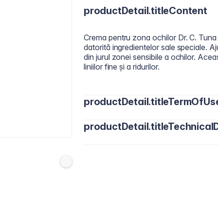
productDetail.titleContent
Crema pentru zona ochilor Dr. C. Tuna 
datorită ingredientelor sale speciale. 
din jurul zonei sensibile a ochilor. Ace
liniilor fine și a ridurilor.
productDetail.titleTermOfUs
productDetail.titleTechnicalD
Aplică de două ori pe zi, dimineaţa şi s
masează zona ochilor cu degetul inelar
Water/Aqua, Glycerin, Cetearyl Alcohol
Caprylic/Capric Triglyceride, Cetyl Pa
Algin, Phenethyl Alcohol, Sucrose, P
Butter/Butyrospermum Parkii, Sodium 
Ethylhexylglycerin