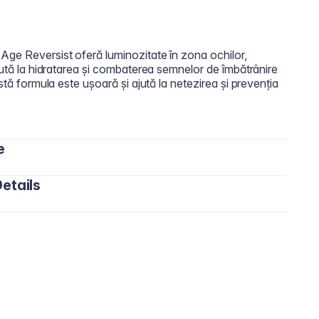
Age Reversist oferă luminozitate în zona ochilor,
Ajută la hidratarea și combaterea semnelor de îmbătrânire
astă formula este ușoară și ajută la netezirea și prevenția
e
etails
eara. Aplică sufficient produs pe vârful degetelor și
.
, Glyceryl Stearate, Ceteareth-20, Ceteareth-12,
lmitate, Dicaprylyl Carbonate, Sea water, Hydrolyzed
henoxyethanol, Beeswax/Cera Alba, Mica, Shea
Polyacrylate, Xanthan Gum, Tocopheryl Acetate,