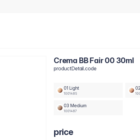
Crema BB Fair 00 30ml
productDetail.code
01 Light
02
1001485
10
03 Medium
1001487
price