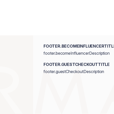
Dimethicone, Disteardimonium Hectorit
Alcohol, Sodium Chloride, Sodium Carra
Polymethylsilsesquioxane, Jojoba Este
Triethoxycaprylylsilane, Fragrance. [
77491, CI 77492, CI77499.]
FOOTER.BECOMEINFLUENCERTITL
footer.becomeInfluencerDescription
FOOTER.GUESTCHECKOUTTITLE
footer.guestCheckoutDescription