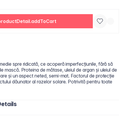
productDetail.addToCart
medie spre ridicată, ce acoperă imperfecțiunile, fără să
de mască. Proteina de mătase, uleiul de argan și uleiul de
elare și un aspect neted, semi-mat. Factorul de protecție
tului dăunator al razelor solare. Potrivită pentru toate
etails
loxane, Butylene Glycol, PEG-10 Dimethicone,