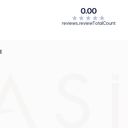
e, Trimethylsiloxysilicate, Phenoxyethanol, Phenethyl
0.00
geenan, Silica, Sea Salt/Maris Sal,
rs, Tocopherol, Tocopheryl Acetate, Ethylhexylglycerin,
+/- May Contain: Titanium Dioxide/77891, Iron Oxides/CI
reviews.reviewTotalCount
E