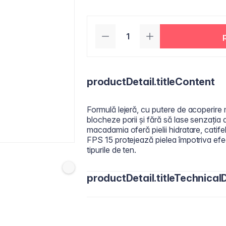
productDetail.titleContent
Formulă lejeră, cu putere de acoperire 
blocheze porii și fără să lase senzația 
macadamia oferă pielii hidratare, catif
FPS 15 protejează pielea împotriva efec
tipurile de ten.
productDetail.titleTechnicalD
Actives
: Titanium Dioxide 3,5% ​
Inactives
: Water/Aqua, Cyclopentasi