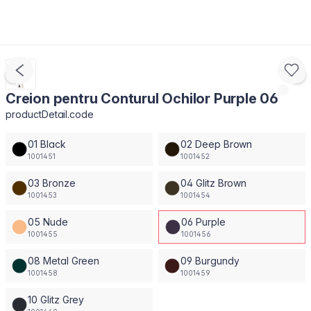
Creion pentru Conturul Ochilor Purple 06
productDetail.code
01 Black
02 Deep Brown
1001451
1001452
03 Bronze
04 Glitz Brown
1001453
1001454
05 Nude
06 Purple
1001455
1001456
08 Metal Green
09 Burgundy
1001458
1001459
10 Glitz Grey