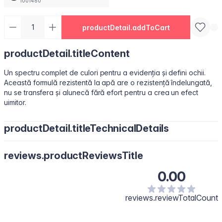
1001460
productDetail.addToCart
productDetail.titleContent
Un spectru complet de culori pentru a evidenția și defini ochii.
Această formulă rezistentă la apă are o rezistență îndelungată,
nu se transfera și alunecă fără efort pentru a crea un efect
uimitor.
productDetail.titleTechnicalDetails
Trimethylsiloxysilicate, Cera Microcristallina, Trisiloxane,
reviews.productReviewsTitle
Dimethicone, Mica, Acrylates/Stearyl Acrylate/Dimethicone
Methacrylate Copolymer, Synthetic Wax, Polybutene,
0.00
Hydrogenated Microcrystalline Cera, Synthetic Fluorphlogopite,
Polypropylsilsesquioxane, Caprylic/Capric Triglyceride,
Polyhydroxystearic Acid, Silica, Vp/Hexadecene Copolymer,
reviews.reviewTotalCount
Isostearic Acid, Tocopherol, Kaolin, Helianthus Annuus Seed Oil,
Lecithin, Tin Oxide , Polyglyceryl-3 Polyricinoleate,