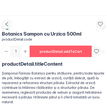
Botanics Sampon cu Urzica 500ml
productDetail.code
productDetail.addToCart
productDetail.titleContent
Șamponul Farmasi Botanics pentru strălucire, pentru toate tipurile
de păr, îmbogățit cu extract de urzică, curăță delicat, ajută la
repararea și refacerea structurii părului. Extractul de urzică
contribuie la întărirea rădăcinilor și a structurilor părului. De
asemenea, reglează producția de sebum și asigură hidratarea
necesară a părului. Hrănește părul și îi oferă totodată un luciu
natural.