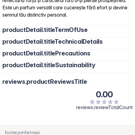
reflectând forța și caracterul fără a-și pierde prospețimea.
Este un parfum versatil care cucerește fără efort și devine
semnul tău distinctiv personal.
productDetail.titleTermOfUse
productDetail.titleTechnicalDetails
productDetail.titlePrecautions
productDetail.titleSustainability
reviews.productReviewsTitle
0.00
reviews.reviewTotalCount
footer.joinfarmasi